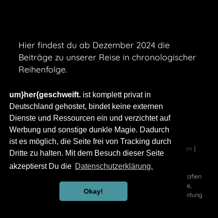
Hier findest du ab Dezember 2024 die
Beiträge zu unserer Reise in chronologischer
Reihenfolge.
um}her{geschweift.
ist komplett privat in
Deutschland gehostet, bindet keine externen
Dienste und Ressourcen ein und verzichtet auf
Werbung und sonstige dunkle Magie. Dadurch
ist es möglich, die Seite frei von Tracking durch
um}her{geschweift.
ist ein privates Blogprojekt.
Impressum
|
Dritte zu halten. Mit dem Besuch dieser Seite
Datenschutz
akzeptierst Du die
Datenschutzerklärung.
© Copyright 2023 – Alle Inhalte, insbesondere Texte, Fotografien
und Grafiken sind urheberrechtlich geschützt. Alle Rechte,
Okay!
einschließlich der Vervielfältigung, Veröffentlichung, Bearbeitung
und Übersetzung, bleiben vorbehalten.